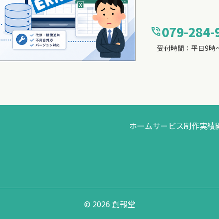
079-284-
phone_in_talk
受付時間：平日9時～
ホーム
サービス
制作実績
© 2026 創報堂