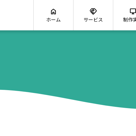
home
handshake
desktop_windo
ホーム
サービス
制作