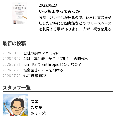
2023.06.23
いっちょやってみっか！
まだ小さい子供が居るので、休日に 書類を処
理したい時には図書館などの フリースペース
を利用する事があります。 人が... 続きを見る
最新の投稿
2026.08.05
会社の前のファミマに
2026.08.02
AIは「高性能」から「実用性」の時代へ
2026.07.31
Kimi K3 で anthropic ピンチなの？
2026.07.28
板金屋さんに車を預ける
2026.07.23
備忘録 消費税
スタッフ一覧
営業
たなか
双子の父