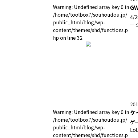
Warning
: Undefined array key 0 in
G
/home/toolbox7/souhoudou.jp/
4/
public_html/blog/wp-
ー
content/themes/shd/functions.p
hp
on line
32
201
Warning
: Undefined array key 0 in
ケ
/home/toolbox7/souhoudou.jp/
ゲ
public_html/blog/wp-
Lo
content/themes/shd/functions.p