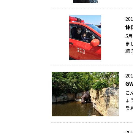
201
休
5
ま
続
201
G
こ
ょ
を
201