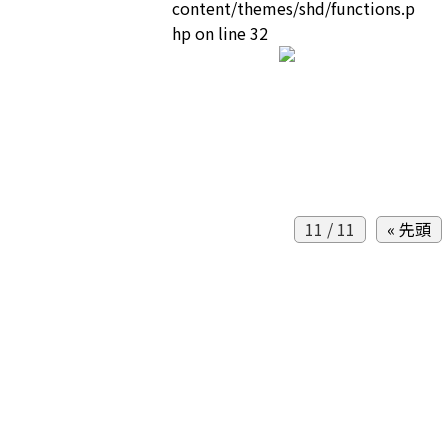
content/themes/shd/functions.p
hp
on line
32
11 / 11
« 先頭