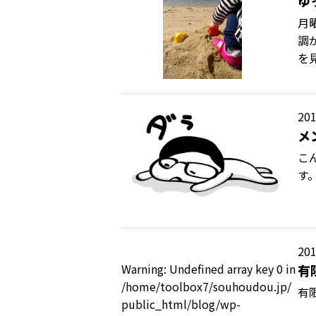
ゆ
月
調
を
201
メ
こ
す
201
Warning
: Undefined array key 0 in
有
/home/toolbox7/souhoudou.jp/
有
public_html/blog/wp-