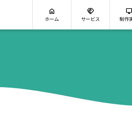
home
handshake
desktop_windo
ホーム
サービス
制作