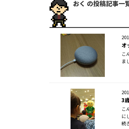
おく の投稿記事一
201
オ
こ
ま
201
3
こ
に
続