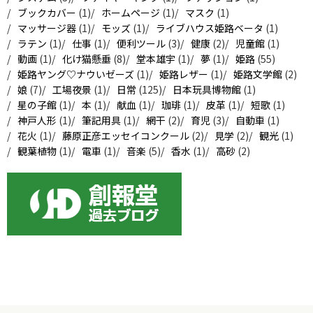
ブックカバー
(1)
ホームページ
(1)
マスク
(1)
マッサージ器
(1)
モッズ
(1)
ライブハウス姫路ベータ
(1)
ラテン
(1)
仕事
(1)
便利ツール
(3)
健康
(2)
児童館
(1)
動画
(1)
化け猫懸垂
(8)
堂本雄宇
(1)
夢
(1)
姫路
(55)
姫路ヤング♡ナウいゼーズ
(1)
姫路レザー
(1)
姫路文学館
(2)
娘
(7)
工場夜景
(1)
日常
(125)
日本玩具博物館
(1)
星の子館
(1)
本
(1)
献血
(1)
珈琲
(1)
皮革
(1)
短歌
(1)
神戸人形
(1)
筆記用具
(1)
網干
(2)
育児
(3)
自動車
(1)
花火
(1)
藤原正彦エッセイコンクール
(2)
見学
(2)
観光
(1)
観葉植物
(1)
電車
(1)
音楽
(5)
香水
(1)
高砂
(2)