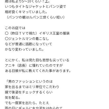
歳は私より5～10くらい？上。
いつもタイトなジャケットとパンツ姿で
格好良くキマっていました。
（パンツの裾はルパン三世くらい短い）
このお店では
〇（昨日ＴＶで視た）イギリス王室の服装
〇ジェントルマンの着こなし
などが普通に話題になっていて
かなり変わっていました。
とにかく、私は見た目も思想も尖っている
アニキ（店長）に憧れていたのですが
ある日彼が私に教えてくれた事があります。
「男のファッションというのは
家を出るまではミリ単位でこだわり
鏡で後姿をチェックするくらい
気を配る。
でも一度家を出たら、たとえ
雨の日にギャルに水や泥をはねられて