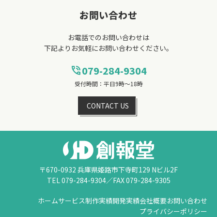
お問い合わせ
お電話でのお問い合わせは
下記よりお気軽にお問い合わせください。
079-284-9304
phone_in_talk
受付時間：平日9時～18時
CONTACT US
〒670-0932 兵庫県姫路市下寺町129 Nビル2F
TEL 079-284-9304／FAX 079-284-9305
ホーム
サービス
制作実績
開発実績
会社概要
お問い合わせ
プライバシーポリシー