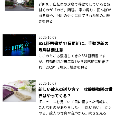
近所を、自転車の速度で移動でしていると気
付くのが「カビ」問題。 家の周りに田んぼが
ある家や、河川の近くに建てられた家の... 続
きを見る
2025.10.09
SSL証明書が47日更新に。手動更新の
現場は要注意
ここのところ浸透してきたSSL証明書です
が、有効期間が来年3月から段階的に短縮さ
れ、2029年3月以... 続きを見る
2025.10.07
新しい故人の送り方？ 攻殻機動隊の世
界はやってくる？
ITニュースを見ていて目に留まった情報に、
こんなものがありました…「想いあい」 どう
やら、故人の写真や音声から... 続きを見る