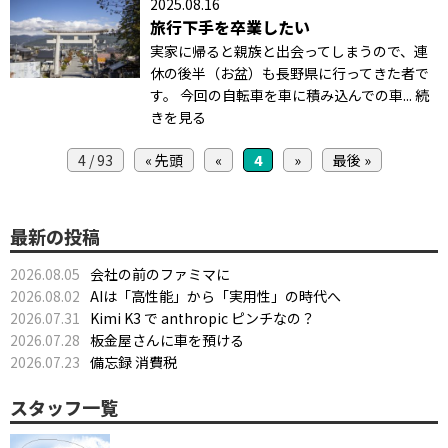
2025.08.16
旅行下手を卒業したい
実家に帰ると親族と出会ってしまうので、連
休の後半（お盆）も長野県に行ってきた者で
す。 今回の自転車を車に積み込んでの車... 続
きを見る
4 / 93
« 先頭
«
4
»
最後 »
最新の投稿
2026.08.05
会社の前のファミマに
2026.08.02
AIは「高性能」から「実用性」の時代へ
2026.07.31
Kimi K3 で anthropic ピンチなの？
2026.07.28
板金屋さんに車を預ける
2026.07.23
備忘録 消費税
スタッフ一覧